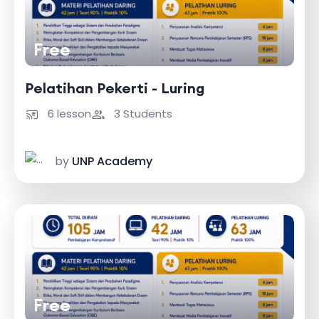
Free
Pelatihan Pekerti - Luring
6 lesson
3 Students
by
UNP Academy
Free