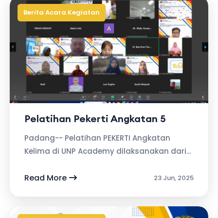
Berita Acara Kegiatan
Pelatihan Pekerti Angkatan 5
Padang-- Pelatihan PEKERTI Angkatan
Kelima di UNP Academy dilaksanakan dari
Tanggal 16 Juni sampai 21 Juni 2025 secara
daring. Diikuti 38 Peserta yang terdiri...
Read More
23 Jun, 2025