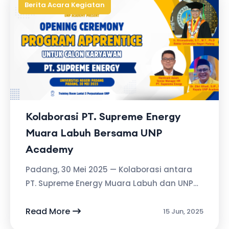
Berita Acara Kegiatan
Kolaborasi PT. Supreme Energy
Muara Labuh Bersama UNP
Academy
Padang, 30 Mei 2025 — Kolaborasi antara
PT. Supreme Energy Muara Labuh dan UNP
Academy kembali menunjukkan langkah
konkret melalui pelaksanaan kegiatan
Read More
15 Jun, 2025
“Opening...